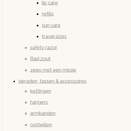
lip care
refills
sun care
travel sizes
safety razor
Bad zout
zeep met een missie
sieraden, tassen & accessoires
kettingen
hangers
armbanden
oorbellen