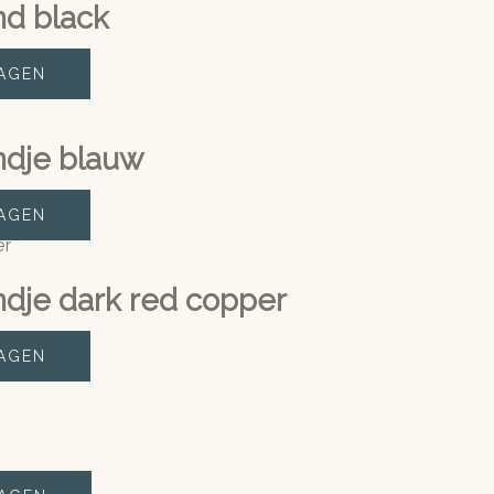
nd black
AGEN
ndje blauw
AGEN
ndje dark red copper
AGEN