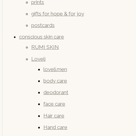
prints
gifts for hope & for joy
postcards
conscious skin care
RUMI SKIN
Loveli
loveli.men
body care
deodorant
face care
Hair care
Hand care