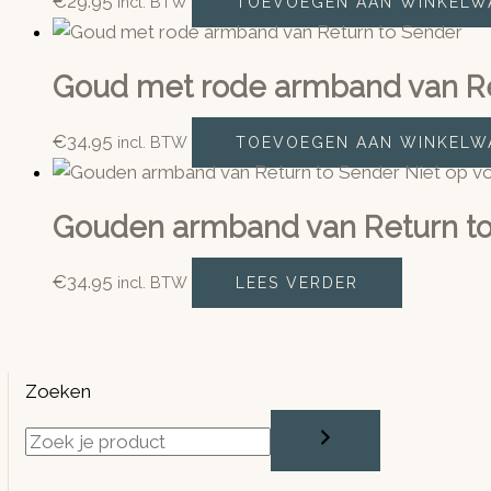
€
29.95
incl. BTW
TOEVOEGEN AAN WINKELW
Goud met rode armband van Re
€
34.95
incl. BTW
TOEVOEGEN AAN WINKELW
Niet op v
Gouden armband van Return t
€
34.95
incl. BTW
LEES VERDER
Zoeken