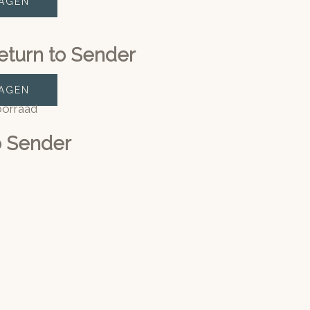
AGEN
turn to Sender
AGEN
oorraad
o Sender