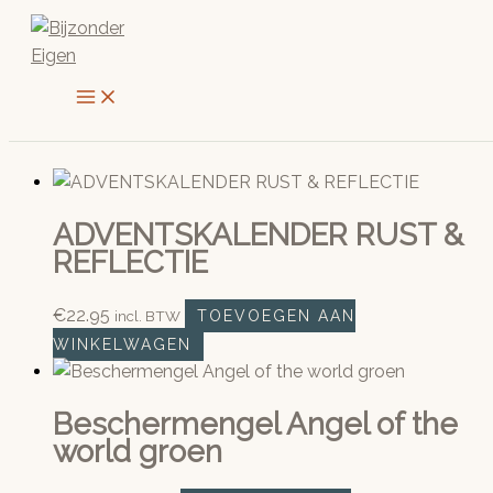
Ga
naar
de
inhoud
ADVENTSKALENDER RUST &
REFLECTIE
€
22.95
incl. BTW
TOEVOEGEN AAN
WINKELWAGEN
Beschermengel Angel of the
world groen