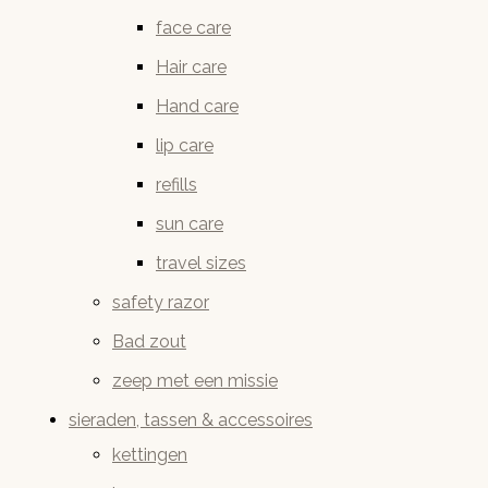
face care
Hair care
Hand care
lip care
refills
sun care
travel sizes
safety razor
Bad zout
zeep met een missie
sieraden, tassen & accessoires
kettingen