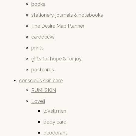
books
stationery, journals & notebooks
The Desire Map Planner
carddecks
prints
gifts for hope & for joy
postcards
conscious skin care
RUMI SKIN
Loveli
loveli.men
body care
deodorant