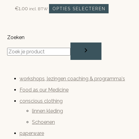
Deze
Dit
€
1.00
incl. BTW
OPTIES SELECTEREN
optie
product
kan
heeft
gekozen
meerdere
worden
Zoeken
variaties.
op
Deze
de
optie
productpagi
kan
gekozen
worden
workshops, lezingen coaching & programma's
op
Food as our Medicine
de
conscious clothing
productpagi
linnen kleding
Schoenen
paperware