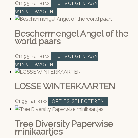
€
11.95
incl. BTW
TOEVOEGEN AAN
WINKELWAGEN
Beschermengel Angel of the
world paars
€
11.95
incl. BTW
TOEVOEGEN AAN
WINKELWAGEN
LOSSE WINTERKAARTEN
Dit
€
1.95
incl. BTW
OPTIES SELECTEREN
product
heeft
Tree Diversity Paperwise
meerdere
minikaartjes
variaties.