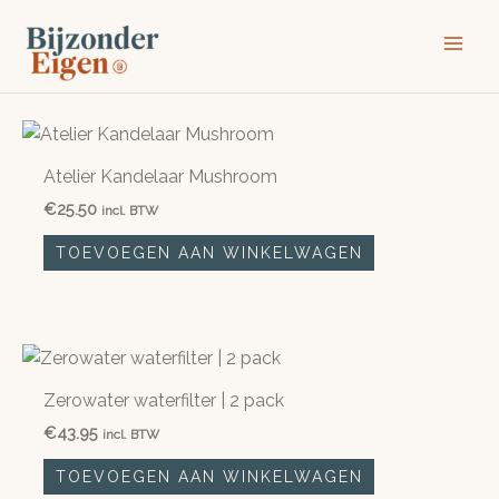
Ga
naar
de
inhoud
Atelier Kandelaar Mushroom
€
25.50
incl. BTW
TOEVOEGEN AAN WINKELWAGEN
Zerowater waterfilter | 2 pack
€
43.95
incl. BTW
TOEVOEGEN AAN WINKELWAGEN