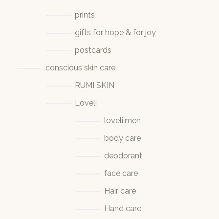
prints
gifts for hope & for joy
postcards
conscious skin care
RUMI SKIN
Loveli
loveli.men
body care
deodorant
face care
Hair care
Hand care