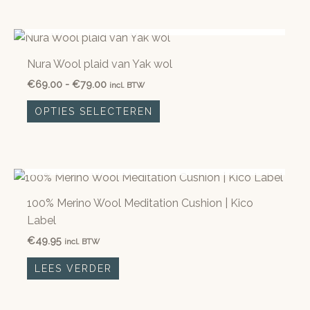
NIET OP VOORRAAD
Nura Wool plaid van Yak wol
Prijsklasse:
€
69.00
-
€
79.00
incl. BTW
€69.00
Dit
tot
OPTIES SELECTEREN
product
€79.00
heeft
meerdere
NIET OP VOORRAAD
variaties.
Deze
100% Merino Wool Meditation Cushion | Kico
optie
Label
kan
€
49.95
gekozen
incl. BTW
worden
LEES VERDER
op
de