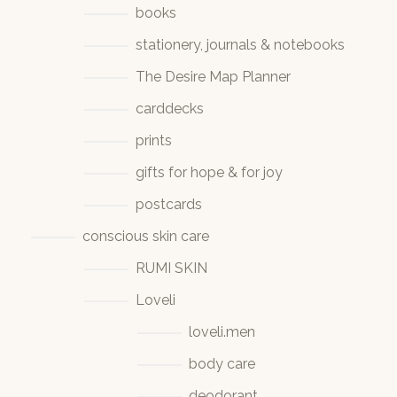
books
stationery, journals & notebooks
The Desire Map Planner
carddecks
prints
gifts for hope & for joy
postcards
conscious skin care
RUMI SKIN
Loveli
loveli.men
body care
deodorant