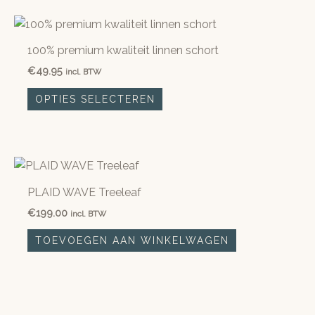
productpagina
100% premium kwaliteit linnen schort
€
49.95
incl. BTW
Dit
OPTIES SELECTEREN
product
heeft
meerdere
variaties.
Deze
PLAID WAVE Treeleaf
optie
€
199.00
kan
incl. BTW
gekozen
TOEVOEGEN AAN WINKELWAGEN
worden
op
de
productpagina