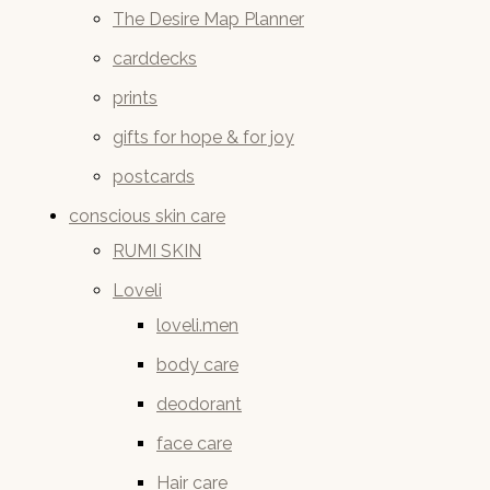
The Desire Map Planner
carddecks
prints
gifts for hope & for joy
postcards
conscious skin care
RUMI SKIN
Loveli
loveli.men
body care
deodorant
face care
Hair care