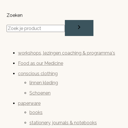
gekozen
worden
Zoeken
op
de
productpag
workshops, lezingen coaching & programma's
Food as our Medicine
conscious clothing
linnen kleding
Schoenen
paperware
books
stationery, journals & notebooks