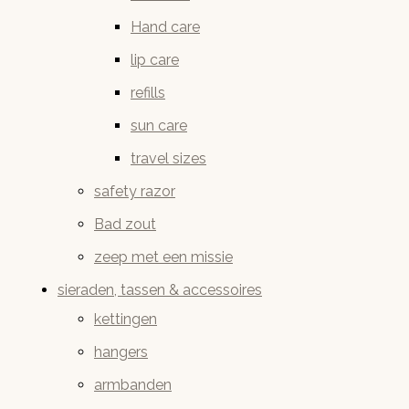
Hand care
lip care
refills
sun care
travel sizes
safety razor
Bad zout
zeep met een missie
sieraden, tassen & accessoires
kettingen
hangers
armbanden