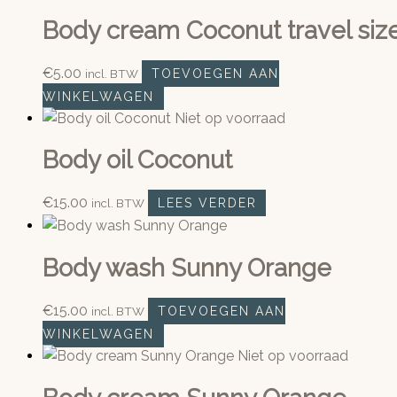
Body cream Coconut travel siz
€
5.00
incl. BTW
TOEVOEGEN AAN
WINKELWAGEN
Niet op voorraad
Body oil Coconut
€
15.00
incl. BTW
LEES VERDER
Body wash Sunny Orange
€
15.00
incl. BTW
TOEVOEGEN AAN
WINKELWAGEN
Niet op voorraad