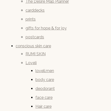
The Desire Map Planner
carddecks
prints
gifts for hope & for joy
postcards
conscious skin care
RUMI SKIN
Loveli
loveli.men
body care
deodorant
face care
Hair care