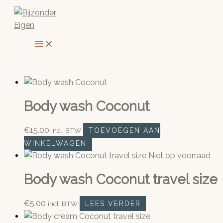
Ga
naar
de
inhoud
Body wash Coconut
€
15.00
incl. BTW
TOEVOEGEN AAN
WINKELWAGEN
Niet op voorraad
Body wash Coconut travel size
€
5.00
incl. BTW
LEES VERDER