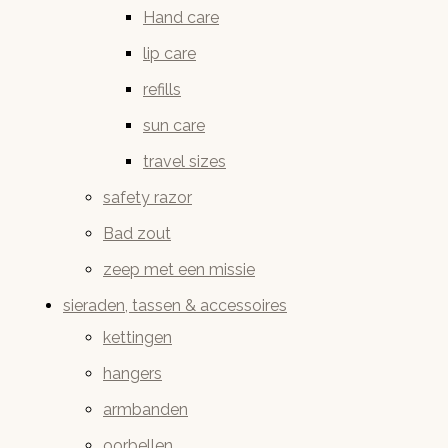
Hand care
lip care
refills
sun care
travel sizes
safety razor
Bad zout
zeep met een missie
sieraden, tassen & accessoires
kettingen
hangers
armbanden
oorbellen