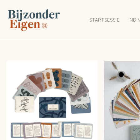
Ga
naar
STARTSESSIE
INDI
de
inhoud