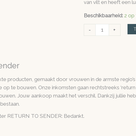
van vilt en heeft een 
Beschikbaarheid:
2 op
Beschermengel
-
+
Angel
of
the
world
Sender
paars
aantal
e producten, gemaakt door vrouwen in de armste regio’s 
ie op te bouwen. Onze inkomsten gaan rechtstreeks ‘return 
ouwen. Jouw aankoop maakt het verschil. Dankzij jullie h
 bestaan.
hter RETURN TO SENDER: Bedankt.