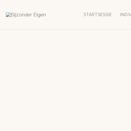
Ga
naar
STARTSESSIE
INDI
de
inhoud