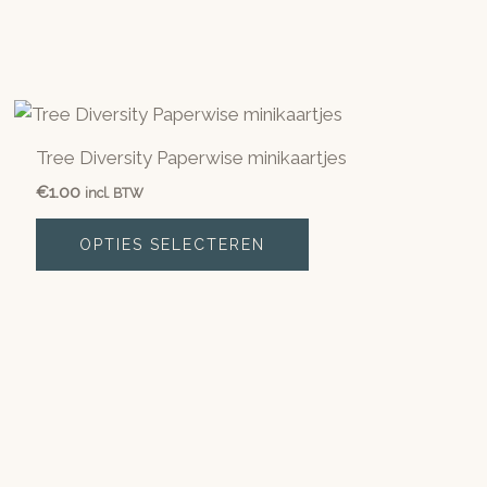
Tree Diversity Paperwise minikaartjes
€
1.00
incl. BTW
Dit
OPTIES SELECTEREN
product
heeft
meerdere
variaties.
Deze
optie
kan
gekozen