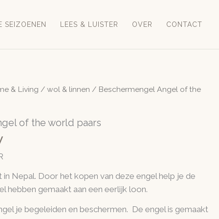
E SEIZOENEN
LEES & LUISTER
OVER
CONTACT
e & Living
/
wol & linnen
/ Beschermengel Angel of the
el of the world paars
W
R
t in Nepal. Door het kopen van deze engel help je de
l hebben gemaakt aan een eerlijk loon.
gel je begeleiden en beschermen. De engel is gemaakt