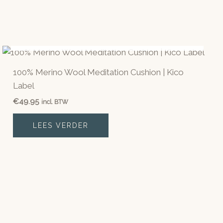
NIET OP VOORRAAD
100% Merino Wool Meditation Cushion | Kico
Label
€
49.95
incl. BTW
LEES VERDER