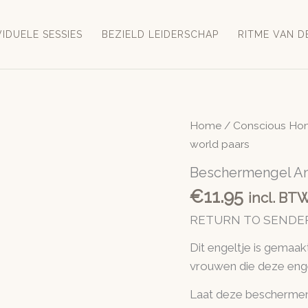
VIDUELE SESSIES
BEZIELD LEIDERSCHAP
RITME VAN D
Home
/
Conscious Hom
world paars
Beschermengel Ang
€
11.95
incl. BT
RETURN TO SENDE
Dit engeltje is gemaak
vrouwen die deze enge
Laat deze beschermen