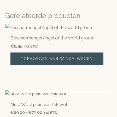
Gerelateerde producten
Beschermengel Angel of the world groen
€
11.95
incl. BTW
TOEVOEGEN AAN WINKELWAGEN
NIET OP VOORRAAD
Nura Wool plaid van Yak wol
Prijsklasse:
€
69.00
-
€
79.00
incl. BTW