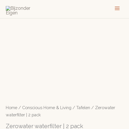
Ga
naar
de
inhoud
Home
/
Conscious Home & Living
/
Tafelen
/ Zerowater
waterfilter | 2 pack
Zerowater waterfilter | 2 pack