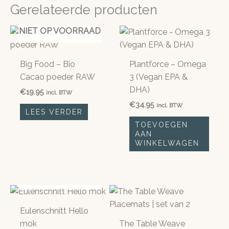
Gerelateerde producten
NIET OP VOORRAAD
Big Food – Bio
Plantforce – Omega
Cacao poeder RAW
3 (Vegan EPA &
DHA)
€
19.95
incl. BTW
€
34.95
incl. BTW
LEES VERDER
TOEVOEGEN
AAN
WINKELWAGEN
NIET OP VOORRAAD
Eulenschnitt Hello
mok
The Table Weave