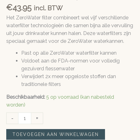
€
43.95
incl. BTW
Het ZeroWater filter combineert wel vijf verschillende
waterfilter technologieën die samen bijna alle vervuiling
uit jouw drinkwater kunnen halen. Deze waterfilters zijn
speciaal gemaakt voor de ZeroWater waterkannen.
Past op alle ZeroWater waterfilter kannen
Voldoet aan de FDA-normen voor volledig
gezuiverd flessenwater
Verwijdert 2x meer opgeloste stoffen dan
traditionele filters
Beschikbaarheid:
5 op voorraad (kan nabesteld
worden)
Zerowater
-
+
waterfilter
|
TOEVOEGEN AAN WINKELWAGEN
2