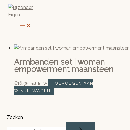
Ga
naar
de
inhoud
Armbanden set | woman
empowerment maansteen
€
16.95
incl. BTW
TOEVOEGEN AAN
WINKELWAGEN
Zoeken