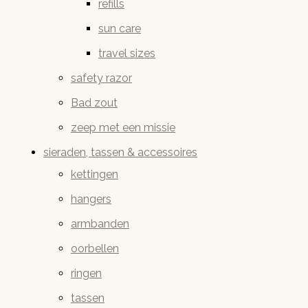
refills
sun care
travel sizes
safety razor
Bad zout
zeep met een missie
sieraden, tassen & accessoires
kettingen
hangers
armbanden
oorbellen
ringen
tassen