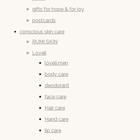
gifts for hope & for joy
postcards
conscious skin care
RUMI SKIN
Loveli
loveli.men
body care
deodorant
face care
Hair care
Hand care
lip care