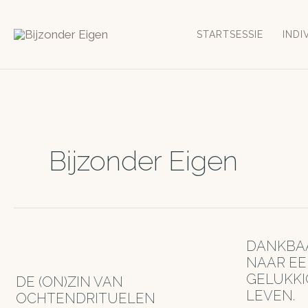
Ga
naar
STARTSESSIE
INDI
de
inhoud
Bijzonder Eigen
DANKBAA
NAAR EE
GELUKKI
DE (ON)ZIN VAN
LEVEN.
OCHTENDRITUELEN