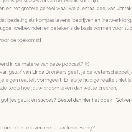
lijke wijze succesvol van betekenis kunt zijn.
ren en
het grotere geheel waar we allemaal deel van uitmak
dat bezieling als kompas levens, bedrijven en (netwerk)org
eugde, welbevinden en betekenis de basis vormen voor suc
voor de toekomst!
eerd in de materie van deze podcast? 😉
van geluk’ van Linda Dronkers geeft je de wetenschappel
je eigen realiteit vormgeeft. En als je huidige realiteit niet i
 alle tools hoe jouw droom leven dan wel te creëren.
 golfjes geluk en succes?
Bestel dan hier het boek ‘ Golven
e om in lijn te leven met jouw Inner Being?