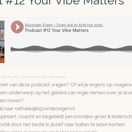
 #12 Your Vibe Matters
 écht toe doet.
·
Podcast #12 Your Vibe Matters
steren van deze podcast vragen? Of wil je ergens op reager
 een onderwerp op het gebied van regie nemen over je leve
len horen?
l naar nathalie@bijzondereigen.nl
spireert, coacht en begeleidt persoonlijke groei & leidersch
hil door het beste in jezelf naar buiten te laten komen.