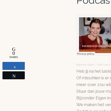
Podcast
0
SHARES
Bijzonder Eigen ~ Doen wat er
Share
Heb jij na het lui
Tweet
Of misschien is er
meer over zou wil
Stuur dan jouw mai
Bijzonder Eigen in
We maken het versc