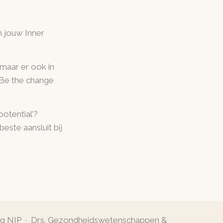
an jouw Inner
 maar er ook in
 Be the change
otential’?
este aansluit bij
og NIP · Drs. Gezondheidswetenschappen &