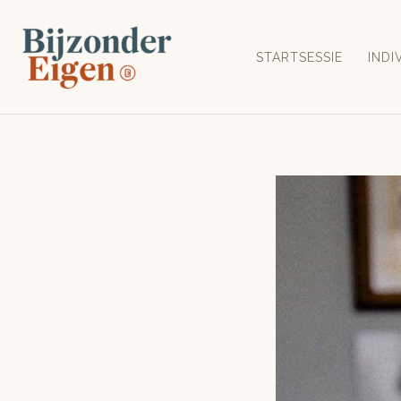
Ga
naar
STARTSESSIE
INDI
de
inhoud