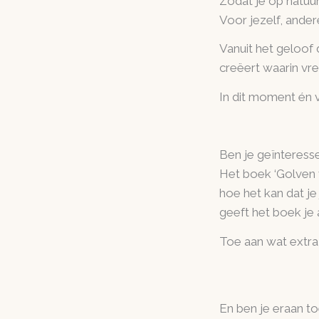
Zodat je op natuur
Voor jezelf, ande
Vanuit het geloof 
creëert
waarin vr
In dit moment én 
Ben je geïnteress
Het boek ‘Golven 
hoe het kan dat je 
geeft het boek je
Toe aan wat extra
En ben je eraan to