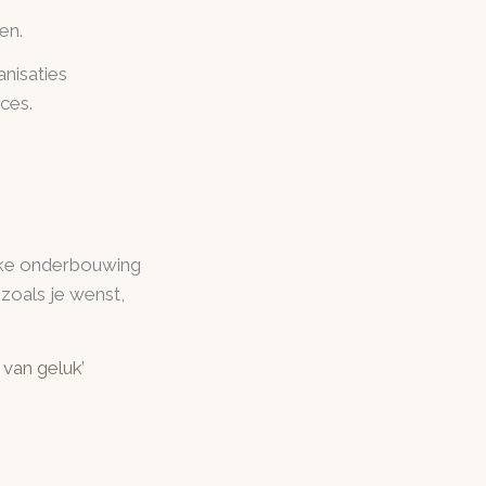
en.
anisaties
ces.
ijke onderbouwing
s zoals je wenst,
 van geluk’