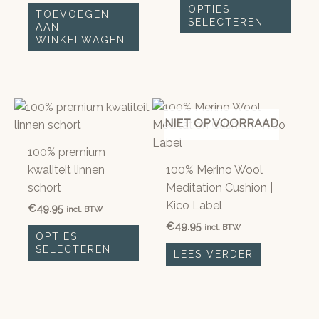
Dit
€79.00
OPTIES
TOEVOEGEN
prod
SELECTEREN
AAN
heeft
WINKELWAGEN
meer
variat
Deze
optie
NIET OP VOORRAAD
kan
geko
100% premium
word
kwaliteit linnen
100% Merino Wool
op
schort
Meditation Cushion |
de
Kico Label
€
49.95
incl. BTW
prod
€
49.95
Dit
incl. BTW
OPTIES
product
SELECTEREN
LEES VERDER
heeft
meerdere
variaties.
Deze