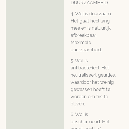
DUURZAAMHEID
4. Wol is duurzaam.
Het gaat heel lang
mee en is natuurlijk
afbreekbaar.
Maximale
duurzaamheid.
5. Wol is
antibacterieel. Het
neutraliseert geurtjes,
waardoor het weinig
gewassen hoeft te
worden om fris te
blijven.
6. Wol is
beschermend. Het
houdt veel UV-