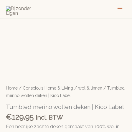
Ga
naar
de
inhoud
Home
/
Conscious Home & Living
/
wol & linnen
/ Tumbled
merino wollen deken | Kico Label
Tumbled merino wollen deken | Kico Label
€
129.95
incl. BTW
Een heerlijke zachte deken gemaakt van 100% wol in