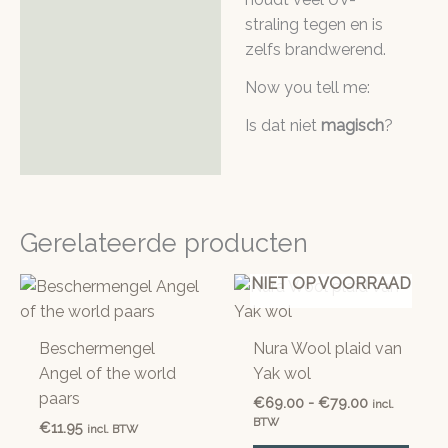
straling tegen en is
zelfs brandwerend.
Now you tell me:
Is dat niet
magisch
?
Gerelateerde producten
NIET OP VOORRAAD
Beschermengel
Nura Wool plaid van
Angel of the world
Yak wol
paars
Prijsklasse:
€
69.00
-
€
79.00
incl.
€69.00
BTW
€
11.95
incl. BTW
tot