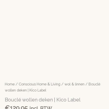
Home
/
Conscious Home & Living
/
wol & linnen
/ Bouclé
wollen deken | Kico Label
Bouclé wollen deken | Kico Label
€
129.95
incl. BTW