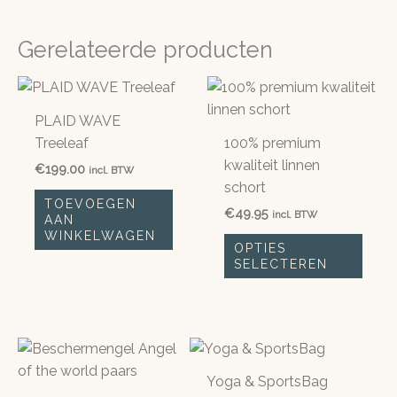
Gerelateerde producten
PLAID WAVE
Treeleaf
100% premium
kwaliteit linnen
€
199.00
incl. BTW
schort
TOEVOEGEN
€
49.95
incl. BTW
AAN
WINKELWAGEN
Dit
OPTIES
prod
SELECTEREN
heeft
meer
variat
Deze
optie
Yoga & SportsBag
kan