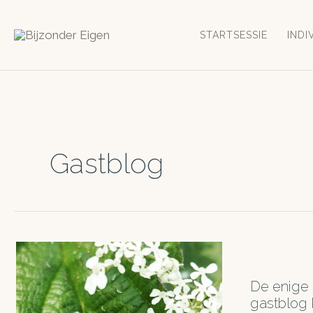
Ga
naar
STARTSESSIE
INDI
de
inhoud
Gastblog
De enige o
gastblog 