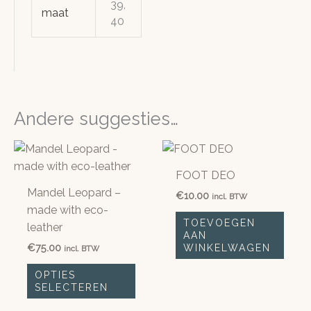
39,
maat
40
Andere suggesties…
FOOT DEO
Mandel Leopard –
€
10.00
incl. BTW
made with eco-
TOEVOEGEN
leather
AAN
€
75.00
WINKELWAGEN
incl. BTW
Dit
OPTIES
product
SELECTEREN
heeft