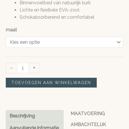
Binnenvoetbed van natuurlijk kurk
Lichte en flexibele EVA-zool
Schokabsorberend en comfortabel
maat
Mandel
-
+
Taupe
Sandel
TOEVOEGEN AAN WINKELWAGEN
-
made
with
eco-
MAATVOERING
Beschrijving
leather
aantal
AMBACHTELIJK
Aanvullende informatie