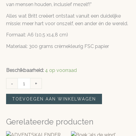
van mensen houden, inclusief mezelf!”
Alles wat Britt creëert ontstaat vanuit een duidelijke
missie: meer hart voor onszelf, een ander én de wereld.
Formaat: A6 (10,5 x14,8 cm)
Materiaal: 300 grams crèmekleurig FSC papier
Beschikbaarheid:
4 op voorraad
Kaart
-
+
'Ochtendlicht'
aantal
TOEVOEGEN AAN WINKELWAGEN
Gerelateerde producten