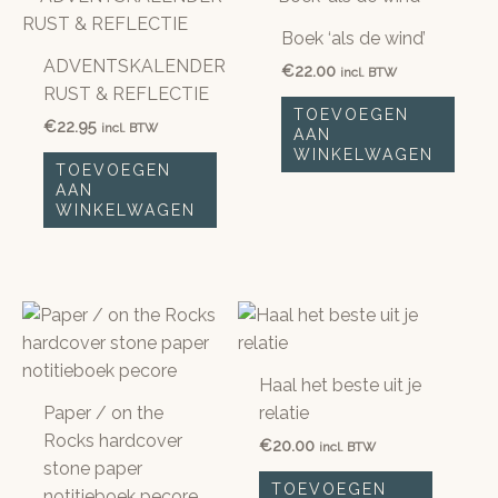
Boek ‘als de wind’
ADVENTSKALENDER
€
22.00
incl. BTW
RUST & REFLECTIE
TOEVOEGEN
€
22.95
incl. BTW
AAN
WINKELWAGEN
TOEVOEGEN
AAN
WINKELWAGEN
Haal het beste uit je
Paper / on the
relatie
Rocks hardcover
€
20.00
incl. BTW
stone paper
TOEVOEGEN
notitieboek pecore