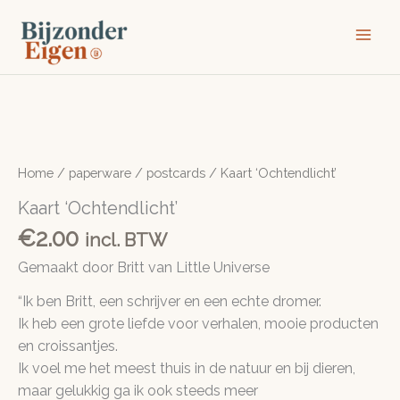
Ga
naar
de
inhoud
Home
/
paperware
/
postcards
/ Kaart ‘Ochtendlicht’
Kaart ‘Ochtendlicht’
€
2.00
incl. BTW
Gemaakt door Britt van Little Universe
“Ik ben Britt, een schrijver en een echte dromer.
Ik heb een grote liefde voor verhalen, mooie producten
en croissantjes.
Ik voel me het meest thuis in de natuur en bij dieren,
maar gelukkig ga ik ook steeds meer