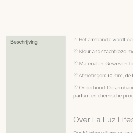
♡ Het armbandje wordt op e
Beschrijving
♡ Kleur and/zachtroze m
♡ Materialen: Geweven Lint
♡ Afmetingen: 10 mm, de l
♡ Onderhoud: De armband i
parfum en chemische prod
Over La Luz Life