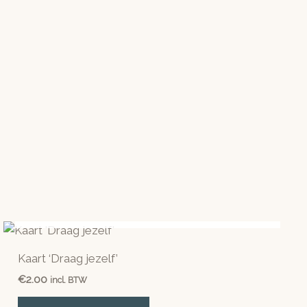
NIET OP VOORRAAD
Kaart ‘Draag jezelf’
€
2.00
incl. BTW