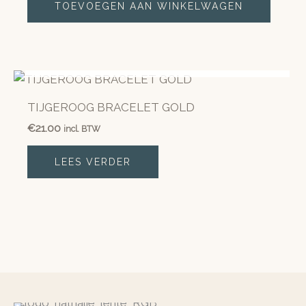
TOEVOEGEN AAN WINKELWAGEN
NIET OP VOORRAAD
TIJGEROOG BRACELET GOLD
€
21.00
incl. BTW
LEES VERDER