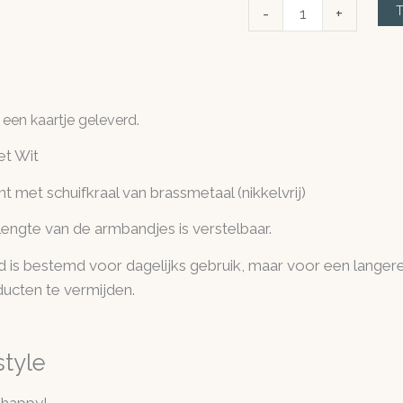
Kaart
-
+
met
armband
Set
I
en kaartje geleverd.
love
you
et Wit
to
 met schuifkraal van brassmetaal (nikkelvrij)
the
moon
engte van de armbandjes is verstelbaar.
aantal
s bestemd voor dagelijks gebruik, maar voor een langere l
ucten te vermijden.
style