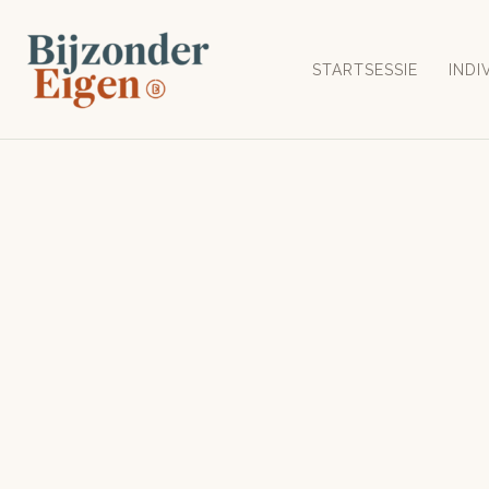
Ga
naar
STARTSESSIE
INDI
de
inhoud