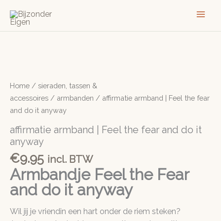
Ga
naar
de
inhoud
Home
/
sieraden, tassen &
accessoires
/
armbanden
/ affirmatie armband | Feel the fear
and do it anyway
affirmatie armband | Feel the fear and do it
anyway
€
9.95
incl. BTW
Armbandje Feel the Fear
and do it anyway
Wil jij je vriendin een hart onder de riem steken?