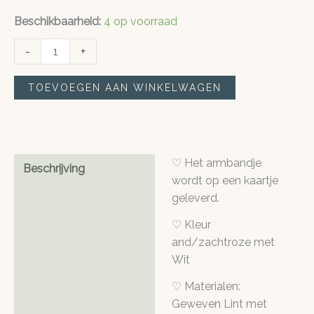
Beschikbaarheid:
4 op voorraad
affirmatie
-
+
armband
|
TOEVOEGEN AAN WINKELWAGEN
Feel
the
fear
and
♡ Het armbandje
Beschrijving
do
wordt op een kaartje
it
geleverd.
anyway
aantal
♡ Kleur
and/zachtroze met
Wit
♡ Materialen:
Geweven Lint met