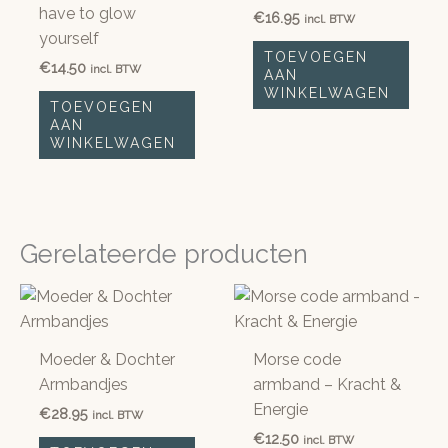
have to glow
€
16.95
incl. BTW
yourself
TOEVOEGEN
€
14.50
incl. BTW
AAN
WINKELWAGEN
TOEVOEGEN
AAN
WINKELWAGEN
Gerelateerde producten
Moeder & Dochter
Morse code
Armbandjes
armband – Kracht &
Energie
€
28.95
incl. BTW
€
12.50
incl. BTW