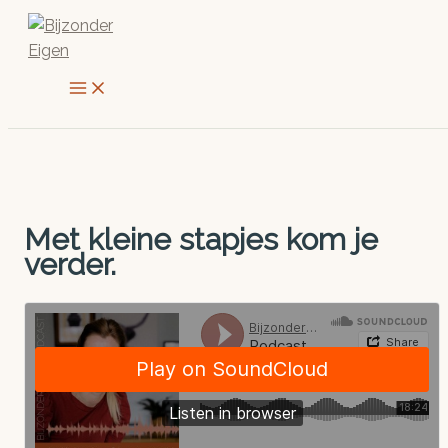
Ga
naar
de
inhoud
Met kleine stapjes kom je
verder.