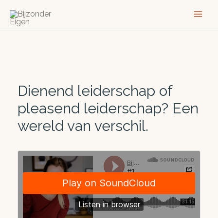
Ga
naar
de
inhoud
Dienend leiderschap of
pleasend leiderschap? Een
wereld van verschil.